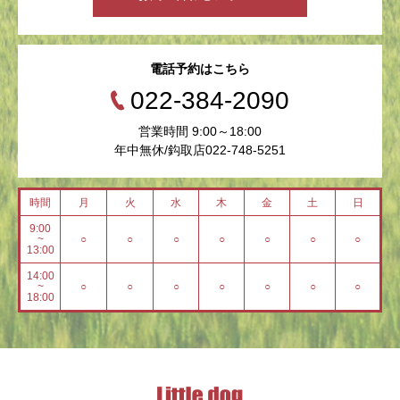
電話予約はこちら
022-384-2090
営業時間 9:00～18:00
年中無休/鈎取店022-748-5251
時間
月
火
水
木
金
土
日
9:00
~
○
○
○
○
○
○
○
13:00
14:00
~
○
○
○
○
○
○
○
18:00