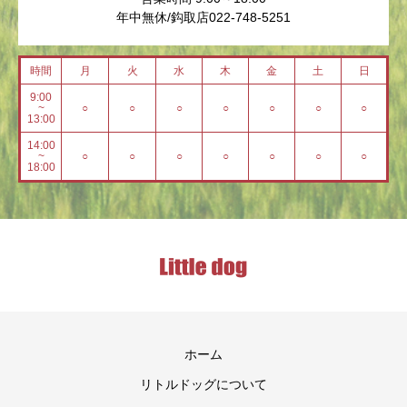
年中無休/鈎取店022-748-5251
時間
月
火
水
木
金
土
日
9:00
~
○
○
○
○
○
○
○
13:00
14:00
~
○
○
○
○
○
○
○
18:00
ホーム
リトルドッグについて